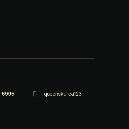
-6995
queenskorea123