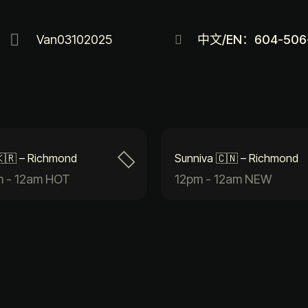
Van03102025
中文/EN：604-506
 🇰🇷 – Richmond
Sunniva 🇨🇳 – Richmond
m - 12am HOT
12pm - 12am NEW