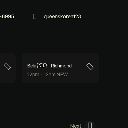
-6995
queenskorea123
Bela 🇨🇳 – Richmond
12pm - 12am NEW
Next