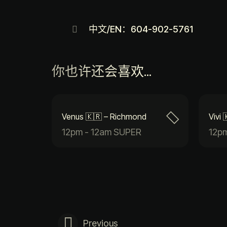
中文/EN：604-902-5761
你也许还会喜欢...
Venus 🇰🇷 – Richmond
Vivi
12pm - 12am SUPER
12p
Previous