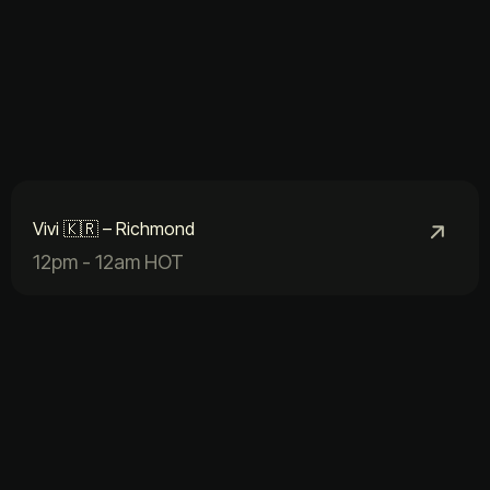
Vivi 🇰🇷 – Richmond
12pm - 12am HOT