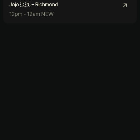
Jojo 🇨🇳 – Richmond
12pm - 12am NEW