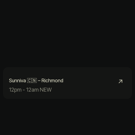
Sunniva 🇨🇳 – Richmond
12pm - 12am NEW