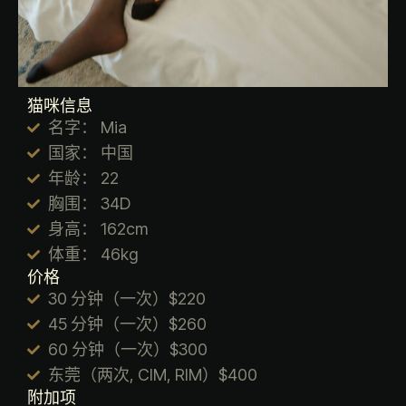
猫咪信息
名字： Mia
国家： 中国
年龄： 22
胸围： 34D
身高： 162cm
体重： 46kg
价格
30 分钟（一次）$220
45 分钟（一次）$260
60 分钟（一次）$300
东莞（两次, CIM, RIM）$400
附加项